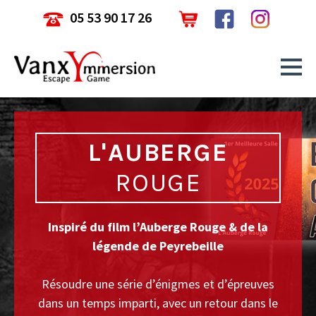
05 53 90 17 26
L'AUBERGE
ROUGE
Inspiré du film l’Auberge Rouge & de la
légende de Peyrebeille
Résoudre une série d’énigmes et d’épreuves
dans un temps imparti, avec un retour dans le